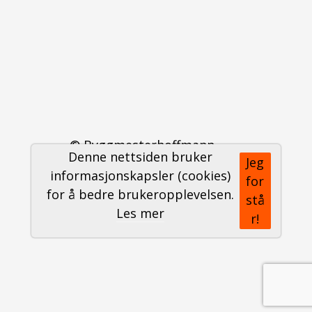
© Byggmesterhoffmann
Denne nettsiden bruker
Jeg
Personvernerklæring
informasjonskapsler (cookies)
for
for å bedre brukeropplevelsen.
stå
Logg inn
Les mer
r!