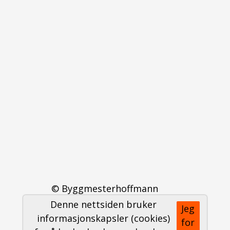
© Byggmesterhoffmann
Denne nettsiden bruker
Jeg
Personvernerklæring
informasjonskapsler (cookies)
for
Logg inn