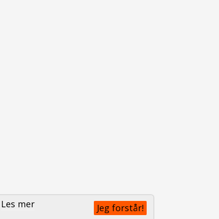
.
Les mer
Jeg forstår!